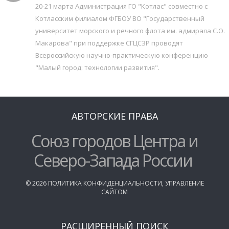
20-21 марта Администрация ГО "Котлас" совместно с
Котласским филиалом ФГБОУ ВО "Государственный
университет морского и речного флота им. адмирала С.О.
Макарова" при поддержке СГЦСЗР проводят
Всероссийскую научно-практическую конференцию
"Малый город: технологии развития".
АВТОРСКИЕ ПРАВА
Союз городов Центра и
Северо-Запада России
©
2026
ПОЛИТИКА КОНФИДЕНЦИАЛЬНОСТИ
,
УПРАВЛЕНИЕ
САЙТОМ
РАСШИРЕННЫЙ ПОИСК