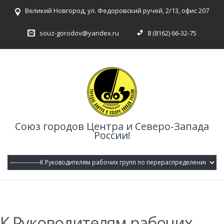
Великий Новгород, ул. Федоровский ручей, 2/13, офис 207
souz-gorodov@yandex.ru
8 (8162) 66-32-75
Союз городов Центра и Северо-Запада
России!
К Руководителям рабочих