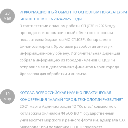
ИНФОРМАЦИОННЫЙ ОБМЕН ПО ОСНОВНЫМ ПОКАЗАТЕЛЯМ
20
мая
БЮДЖЕТОВ МО ЗА 2024-2025 ГОДЫ
В соответствии с планом работы СГЦСЗР в 2026 году
проводится информационный обмен по основным
показателям бюджетов МО СГЦСЗР. Департамент
финансов мэрии г. Ярославля разработал анкету к
информационному обмену. Исполнительная дирекция
собрала информацию из городов - членов СГЦСЗР и
отправила её в Департамент финансов мэрии города
Ярославля для обработки и анализа.
КОТЛАС. ВСЕРОССИЙСКАЯ НАУЧНО-ПРАКТИЧЕСКАЯ
19
мар
КОНФЕРЕНЦИЯ "МАЛЫЙ ГОРОД: ТЕХНОЛОГИИ РАЗВИТИЯ"
20-21 марта Администрация ГО "Котлас" совместно с
Котласским филиалом ФГБОУ ВО "Государственный
университет морского и речного флота им. адмирала С.О.
Макарова" при поддержке СГЦСЗР проводят