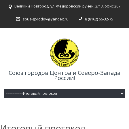
Великий Новгород, ул. Федоровский ручей, 2/13, офис 207
souz-gorodov@yandex.ru
8 (8162) 66-32-75
Союз городов Центра и Северо-Запада
России!
Итоговый протокол