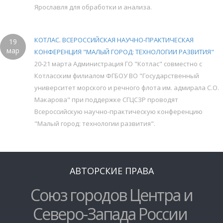
Ярославля для обработки и анализа.
КОТЛАС. ВСЕРОССИЙСКАЯ НАУЧНО-ПРАКТИЧЕСКАЯ
19
мар
КОНФЕРЕНЦИЯ "МАЛЫЙ ГОРОД: ТЕХНОЛОГИИ РАЗВИТИЯ"
20-21 марта Администрация ГО "Котлас" совместно с
Котласским филиалом ФГБОУ ВО "Государственный
университет морского и речного флота им. адмирала С.О.
Макарова" при поддержке СГЦСЗР проводят
Всероссийскую научно-практическую конференцию
"Малый город: технологии развития".
АВТОРСКИЕ ПРАВА
Союз городов Центра и
Северо-Запада России