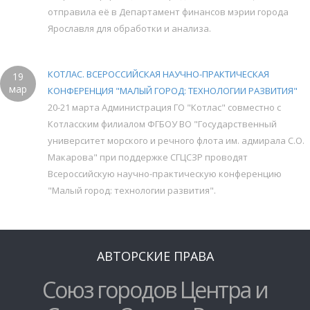
отправила её в Департамент финансов мэрии города
Ярославля для обработки и анализа.
КОТЛАС. ВСЕРОССИЙСКАЯ НАУЧНО-ПРАКТИЧЕСКАЯ
19
мар
КОНФЕРЕНЦИЯ "МАЛЫЙ ГОРОД: ТЕХНОЛОГИИ РАЗВИТИЯ"
20-21 марта Администрация ГО "Котлас" совместно с
Котласским филиалом ФГБОУ ВО "Государственный
университет морского и речного флота им. адмирала С.О.
Макарова" при поддержке СГЦСЗР проводят
Всероссийскую научно-практическую конференцию
"Малый город: технологии развития".
АВТОРСКИЕ ПРАВА
Союз городов Центра и