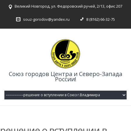
Великий Новгород, ул. Федоровский ручей, 2/13, офис 207
souz-gorodov@yandex.ru
8 (8162) 66-32-75
Союз городов Центра и Северо-Запада
России!
решение о вступлении в