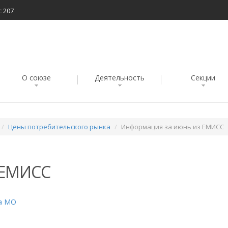
с 207
О союзе
Деятельность
Секции
Цены потребительского рынка
Информация за июнь из ЕМИСС
 ЕМИСС
ка МО