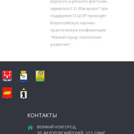
морского и речного флота им.
адмирала С.О. Макарова" при
поддержке СГЦСЗР проводят
Всероссийскую научно-
практическую конференцию
"Малый город: технологии
развития".
КОНТАКТЫ
ВЕЛИКИЙ НОВГОРОД,
УЛ. ФЕДОРОВСКИЙ РУЧЕЙ, 2/13, ОФИС