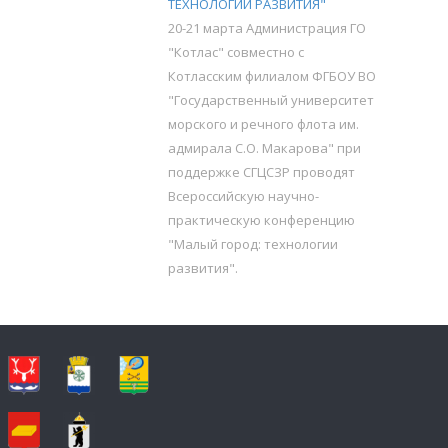
ТЕХНОЛОГИИ РАЗВИТИЯ"
20-21 марта Администрация ГО
"Котлас" совместно с
Котласским филиалом ФГБОУ ВО
"Государственный университет
морского и речного флота им.
адмирала С.О. Макарова" при
поддержке СГЦСЗР проводят
Всероссийскую научно-
практическую конференцию
"Малый город: технологии
развития".