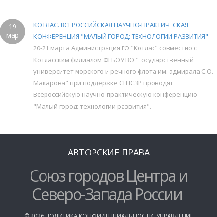
КОТЛАС. ВСЕРОССИЙСКАЯ НАУЧНО-ПРАКТИЧЕСКАЯ
19
мар
КОНФЕРЕНЦИЯ "МАЛЫЙ ГОРОД: ТЕХНОЛОГИИ РАЗВИТИЯ"
20-21 марта Администрация ГО "Котлас" совместно с
Котласским филиалом ФГБОУ ВО "Государственный
университет морского и речного флота им. адмирала С.О.
Макарова" при поддержке СГЦСЗР проводят
Всероссийскую научно-практическую конференцию
"Малый город: технологии развития".
АВТОРСКИЕ ПРАВА
Союз городов Центра и
Северо-Запада России
©
2026
ПОЛИТИКА КОНФИДЕНЦИАЛЬНОСТИ
,
УПРАВЛЕНИЕ