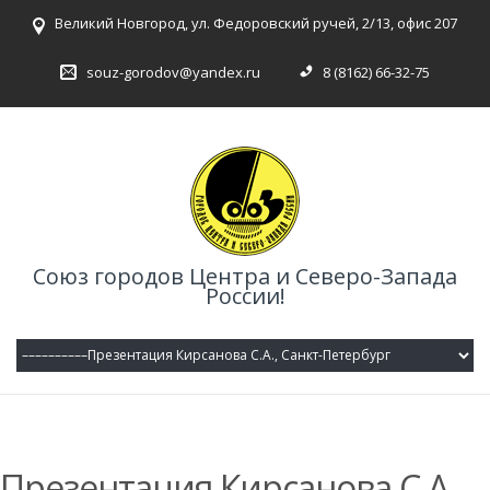
Великий Новгород, ул. Федоровский ручей, 2/13, офис 207
souz-gorodov@yandex.ru
8 (8162) 66-32-75
Союз городов Центра и Северо-Запада
России!
Презентация Кирсанова С.А.,