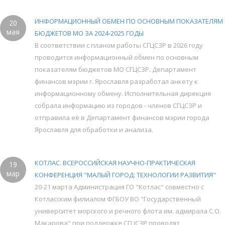
ИНФОРМАЦИОННЫЙ ОБМЕН ПО ОСНОВНЫМ ПОКАЗАТЕЛЯМ
20
мая
БЮДЖЕТОВ МО ЗА 2024-2025 ГОДЫ
В соответствии с планом работы СГЦСЗР в 2026 году
проводится информационный обмен по основным
показателям бюджетов МО СГЦСЗР. Департамент
финансов мэрии г. Ярославля разработал анкету к
информационному обмену. Исполнительная дирекция
собрала информацию из городов - членов СГЦСЗР и
отправила её в Департамент финансов мэрии города
Ярославля для обработки и анализа.
КОТЛАС. ВСЕРОССИЙСКАЯ НАУЧНО-ПРАКТИЧЕСКАЯ
19
мар
КОНФЕРЕНЦИЯ "МАЛЫЙ ГОРОД: ТЕХНОЛОГИИ РАЗВИТИЯ"
20-21 марта Администрация ГО "Котлас" совместно с
Котласским филиалом ФГБОУ ВО "Государственный
университет морского и речного флота им. адмирала С.О.
Макарова" при поддержке СГЦСЗР проводят