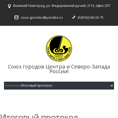
Великий Новгород, ул. Федоровский ручей, 2/13, офис 207
souz-gorodov@yandex.ru
8 (8162) 66-32-75
Союз городов Центра и Северо-Запада
России!
Итоговый протокол