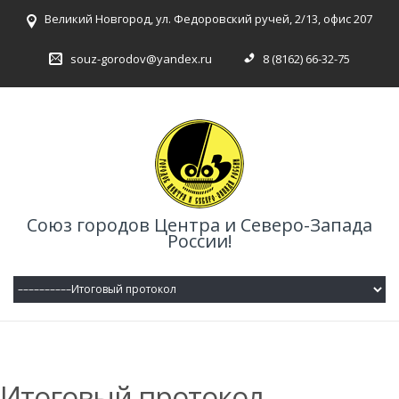
Великий Новгород, ул. Федоровский ручей, 2/13, офис 207
souz-gorodov@yandex.ru
8 (8162) 66-32-75
Союз городов Центра и Северо-Запада
России!
Итоговый протокол