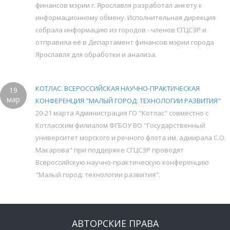
финансов мэрии г. Ярославля разработал анкету к
информационному обмену. Исполнительная дирекция
собрала информацию из городов - членов СГЦСЗР и
отправила её в Департамент финансов мэрии города
Ярославля для обработки и анализа.
КОТЛАС. ВСЕРОССИЙСКАЯ НАУЧНО-ПРАКТИЧЕСКАЯ
19
мар
КОНФЕРЕНЦИЯ "МАЛЫЙ ГОРОД: ТЕХНОЛОГИИ РАЗВИТИЯ"
20-21 марта Администрация ГО "Котлас" совместно с
Котласским филиалом ФГБОУ ВО "Государственный
университет морского и речного флота им. адмирала С.О.
Макарова" при поддержке СГЦСЗР проводят
Всероссийскую научно-практическую конференцию
"Малый город: технологии развития".
АВТОРСКИЕ ПРАВА