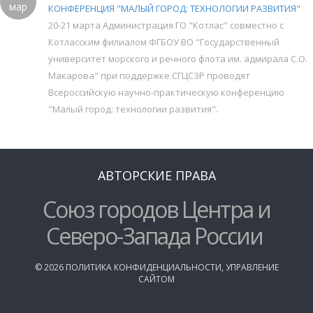
мар
КОНФЕРЕНЦИЯ "МАЛЫЙ ГОРОД: ТЕХНОЛОГИИ РАЗВИТИЯ"
20-21 марта Администрация ГО "Котлас" совместно с
Котласским филиалом ФГБОУ ВО "Государственный
университет морского и речного флота им. адмирала С.О.
Макарова" при поддержке СГЦСЗР проводят
Всероссийскую научно-практическую конференцию
"Малый город: технологии развития".
АВТОРСКИЕ ПРАВА
Союз городов Центра и
Северо-Запада России
©
2026
ПОЛИТИКА КОНФИДЕНЦИАЛЬНОСТИ
,
УПРАВЛЕНИЕ
САЙТОМ