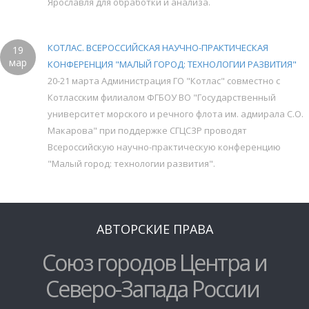
Ярославля для обработки и анализа.
КОТЛАС. ВСЕРОССИЙСКАЯ НАУЧНО-ПРАКТИЧЕСКАЯ
19
мар
КОНФЕРЕНЦИЯ "МАЛЫЙ ГОРОД: ТЕХНОЛОГИИ РАЗВИТИЯ"
20-21 марта Администрация ГО "Котлас" совместно с
Котласским филиалом ФГБОУ ВО "Государственный
университет морского и речного флота им. адмирала С.О.
Макарова" при поддержке СГЦСЗР проводят
Всероссийскую научно-практическую конференцию
"Малый город: технологии развития".
АВТОРСКИЕ ПРАВА
Союз городов Центра и
Северо-Запада России