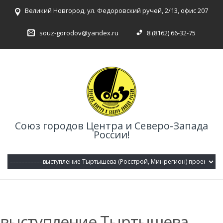
Великий Новгород, ул. Федоровский ручей, 2/13, офис 207
souz-gorodov@yandex.ru
8 (8162) 66-32-75
Союз городов Центра и Северо-Запада
России!
выступление Тыртышева