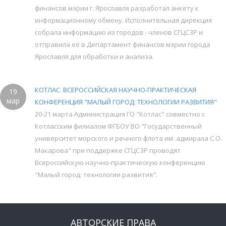
финансов мэрии г. Ярославля разработал анкету к
информационному обмену. Исполнительная дирекция
собрала информацию из городов - членов СГЦСЗР и
отправила её в Департамент финансов мэрии города
Ярославля для обработки и анализа.
КОТЛАС. ВСЕРОССИЙСКАЯ НАУЧНО-ПРАКТИЧЕСКАЯ
19
мар
КОНФЕРЕНЦИЯ "МАЛЫЙ ГОРОД: ТЕХНОЛОГИИ РАЗВИТИЯ"
20-21 марта Администрация ГО "Котлас" совместно с
Котласским филиалом ФГБОУ ВО "Государственный
университет морского и речного флота им. адмирала С.О.
Макарова" при поддержке СГЦСЗР проводят
Всероссийскую научно-практическую конференцию
"Малый город: технологии развития".
АВТОРСКИЕ ПРАВА