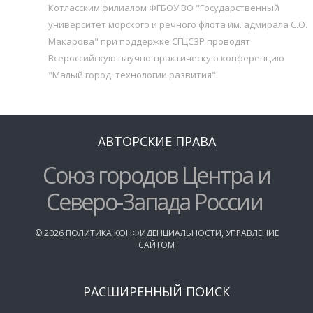
Котласским филиалом ФГБОУ ВО "Государственный
университет морского и речного флота им. адмирала С.О.
Макарова" при поддержке СГЦСЗР проводят
Всероссийскую научно-практическую конференцию
"Малый город: технологии развития".
АВТОРСКИЕ ПРАВА
Союз городов Центра и
Северо-Запада России
©
2026
ПОЛИТИКА КОНФИДЕНЦИАЛЬНОСТИ
,
УПРАВЛЕНИЕ
САЙТОМ
РАСШИРЕННЫЙ ПОИСК