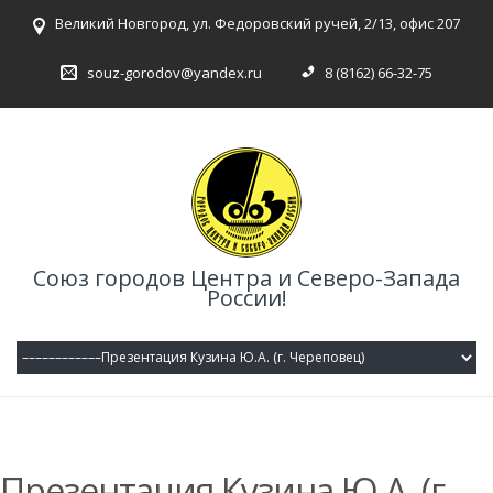
Великий Новгород, ул. Федоровский ручей, 2/13, офис 207
souz-gorodov@yandex.ru
8 (8162) 66-32-75
Союз городов Центра и Северо-Запада
России!
Презентация Кузина Ю.А. (г.