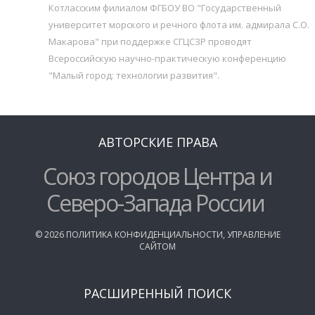
Котласским филиалом ФГБОУ ВО "Государственный
университет морского и речного флота им. адмирала С.О.
Макарова" при поддержке СГЦСЗР проводят
Всероссийскую научно-практическую конференцию
"Малый город: технологии развития".
АВТОРСКИЕ ПРАВА
Союз городов Центра и
Северо-Запада России
©
2026
ПОЛИТИКА КОНФИДЕНЦИАЛЬНОСТИ
,
УПРАВЛЕНИЕ
САЙТОМ
РАСШИРЕННЫЙ ПОИСК