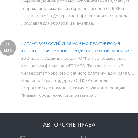
информационному обмену. Исполнительная дирекция
собрала информацию из городов - членов СГЦСЗР и
отправила её в Департамент финансов мэрии города
Ярославля для обработки и анализа.
КОТЛАС. ВСЕРОССИЙСКАЯ НАУЧНО-ПРАКТИЧЕСКАЯ
19
мар
КОНФЕРЕНЦИЯ "МАЛЫЙ ГОРОД: ТЕХНОЛОГИИ РАЗВИТИЯ"
20-21 марта Администрация ГО "Котлас" совместно с
Котласским филиалом ФГБОУ ВО "Государственный
университет морского и речного флота им. адмирала С.О.
Макарова" при поддержке СГЦСЗР проводят
Всероссийскую научно-практическую конференцию
"Малый город: технологии развития".
АВТОРСКИЕ ПРАВА