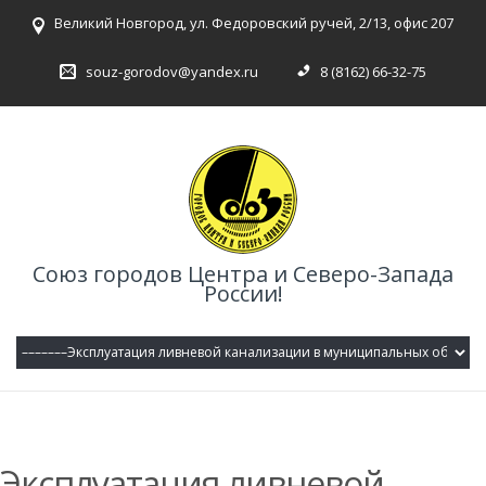
Великий Новгород, ул. Федоровский ручей, 2/13, офис 207
souz-gorodov@yandex.ru
8 (8162) 66-32-75
Союз городов Центра и Северо-Запада
России!
Эксплуатация ливневой