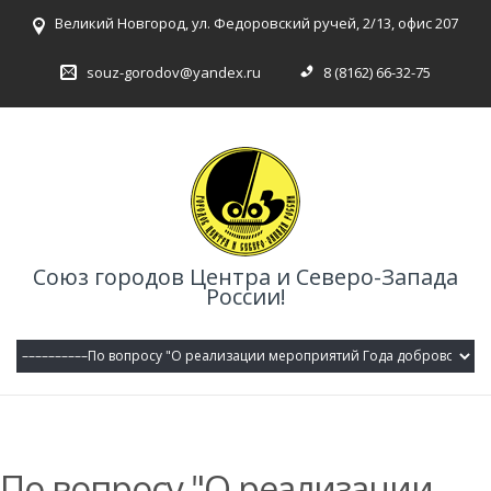
Великий Новгород, ул. Федоровский ручей, 2/13, офис 207
souz-gorodov@yandex.ru
8 (8162) 66-32-75
Союз городов Центра и Северо-Запада
России!
По вопросу "О реализации