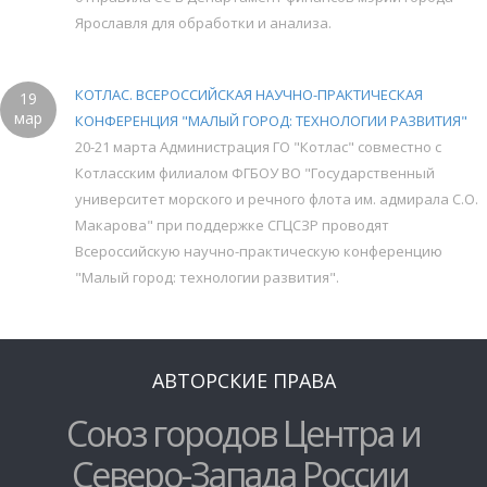
Ярославля для обработки и анализа.
КОТЛАС. ВСЕРОССИЙСКАЯ НАУЧНО-ПРАКТИЧЕСКАЯ
19
мар
КОНФЕРЕНЦИЯ "МАЛЫЙ ГОРОД: ТЕХНОЛОГИИ РАЗВИТИЯ"
20-21 марта Администрация ГО "Котлас" совместно с
Котласским филиалом ФГБОУ ВО "Государственный
университет морского и речного флота им. адмирала С.О.
Макарова" при поддержке СГЦСЗР проводят
Всероссийскую научно-практическую конференцию
"Малый город: технологии развития".
АВТОРСКИЕ ПРАВА
Союз городов Центра и
Северо-Запада России