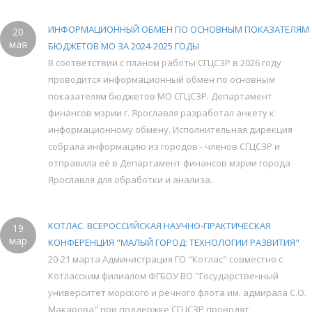
ИНФОРМАЦИОННЫЙ ОБМЕН ПО ОСНОВНЫМ ПОКАЗАТЕЛЯМ
20
мая
БЮДЖЕТОВ МО ЗА 2024-2025 ГОДЫ
В соответствии с планом работы СГЦСЗР в 2026 году
проводится информационный обмен по основным
показателям бюджетов МО СГЦСЗР. Департамент
финансов мэрии г. Ярославля разработал анкету к
информационному обмену. Исполнительная дирекция
собрала информацию из городов - членов СГЦСЗР и
отправила её в Департамент финансов мэрии города
Ярославля для обработки и анализа.
КОТЛАС. ВСЕРОССИЙСКАЯ НАУЧНО-ПРАКТИЧЕСКАЯ
19
мар
КОНФЕРЕНЦИЯ "МАЛЫЙ ГОРОД: ТЕХНОЛОГИИ РАЗВИТИЯ"
20-21 марта Администрация ГО "Котлас" совместно с
Котласским филиалом ФГБОУ ВО "Государственный
университет морского и речного флота им. адмирала С.О.
Макарова" при поддержке СГЦСЗР проводят