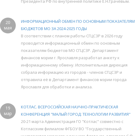
Президента РФ по внутренней политике Е.Н.Грачёвым.
ИНФОРМАЦИОННЫЙ ОБМЕН ПО ОСНОВНЫМ ПОКАЗАТЕЛЯМ
20
мая
БЮДЖЕТОВ МО ЗА 2024-2025 ГОДЫ
В соответствии с планом работы СГЦСЗР в 2026 году
проводится информационный обмен по основным
показателям бюджетов МО СГЦСЗР. Департамент
финансов мэрии г. Ярославля разработал анкету к
информационному обмену. Исполнительная дирекция
собрала информацию из городов - членов СГЦСЗР и
отправила её в Департамент финансов мэрии города
Ярославля для обработки и анализа.
КОТЛАС. ВСЕРОССИЙСКАЯ НАУЧНО-ПРАКТИЧЕСКАЯ
19
мар
КОНФЕРЕНЦИЯ "МАЛЫЙ ГОРОД: ТЕХНОЛОГИИ РАЗВИТИЯ"
20-21 марта Администрация ГО "Котлас" совместно с
Котласским филиалом ФГБОУ ВО "Государственный
университет морского и речного флота им. адмирала С.О.