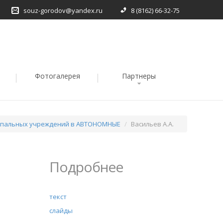
souz-gorodov@yandex.ru
8 (8162) 66-32-75
Фотогалерея
Партнеры
ипальных учреждений в АВТОНОМНЫЕ
Васильев А.А.
Подробнее
текст
слайды