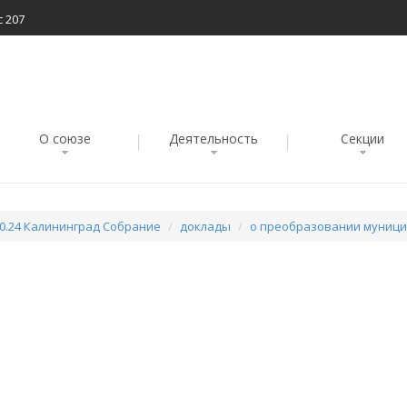
с 207
О союзе
Деятельность
Секции
10.24 Калининград Собрание
доклады
о преобразовании муниц