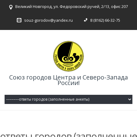
Великий Новгород, ул. Федоровский ручей, 2/13, офис 207
souz-gorodov@yandex.ru
8 (8162) 66-32-75
Союз городов Центра и Северо-Запада
России!
ответы городов (заполненные