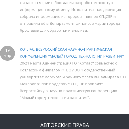
финансов мэрии г. Ярославля разработал анкету к
информационному обмену. Исполнительная дирекция
собрала информацию из городов - членов СГЦСЗР и
отправила её в Департамент финансов мэрии города
Ярославля для обработки и анализа.
КОТЛАС. ВСЕРОССИЙСКАЯ НАУЧНО-ПРАКТИЧЕСКАЯ
19
мар
КОНФЕРЕНЦИЯ "МАЛЫЙ ГОРОД: ТЕХНОЛОГИИ РАЗВИТИЯ"
20-21 марта Администрация ГО "Котлас" совместно с
Котласским филиалом ФГБОУ ВО "Государственный
университет морского и речного флота им. адмирала С.О.
Макарова" при поддержке СГЦСЗР проводят
Всероссийскую научно-практическую конференцию
"Малый город: технологии развития".
АВТОРСКИЕ ПРАВА