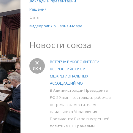
Доклады и презентации
Решения
Фото
видеоролик о Нарьян-Маре
Новости союза
ВСТРЕЧА РУКОВОДИТЕЛЕЙ
30
июн
ВСЕРОССИЙСКИХ И
МЕЖРЕГИОНАЛЬНЫХ
АССОЦИАЦИЙ МО
В Администрации Президента
РФ 29 июня состоялась рабочая
встреча с заместителем
начальника Управления
Президента РФ по внутренней
политике Е.Н.Грачёвым.