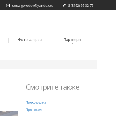
souz-gorodov@yandex.ru
8 (8162) 66-32-75
Фотогалерея
Партнеры
Смотрите также
Пресс-релиз
Протокол