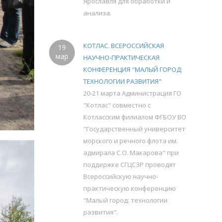
Ярославля для обработки и
анализа.
КОТЛАС. ВСЕРОССИЙСКАЯ
19
мар
НАУЧНО-ПРАКТИЧЕСКАЯ
КОНФЕРЕНЦИЯ "МАЛЫЙ ГОРОД:
ТЕХНОЛОГИИ РАЗВИТИЯ"
20-21 марта Администрация ГО
"Котлас" совместно с
Котласским филиалом ФГБОУ ВО
"Государственный университет
морского и речного флота им.
адмирала С.О. Макарова" при
поддержке СГЦСЗР проводят
Всероссийскую научно-
практическую конференцию
"Малый город: технологии
развития".