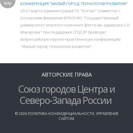
мар
КОНФЕРЕНЦИЯ "МАЛЫЙ ГОРОД: ТЕХНОЛОГИИ РАЗВИТИЯ"
20-21 марта Администрация ГО "Котлас" совместно с
Котласским филиалом ФГБОУ ВО "Государственный
университет морского и речного флота им. адмирала С.О.
Макарова" при поддержке СГЦСЗР проводят
Всероссийскую научно-практическую конференцию
"Малый город: технологии развития".
АВТОРСКИЕ ПРАВА
Союз городов Центра и
Северо-Запада России
©
2026
ПОЛИТИКА КОНФИДЕНЦИАЛЬНОСТИ
,
УПРАВЛЕНИЕ
САЙТОМ