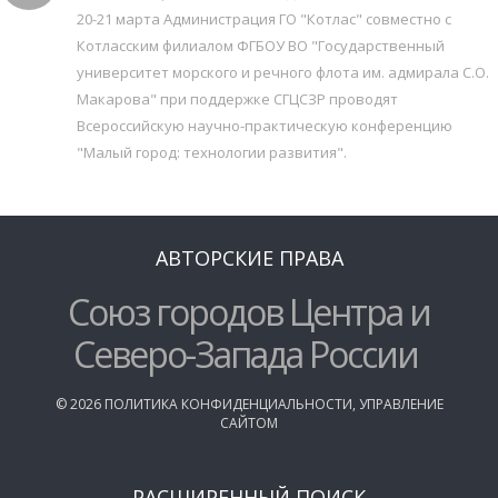
20-21 марта Администрация ГО "Котлас" совместно с
Котласским филиалом ФГБОУ ВО "Государственный
университет морского и речного флота им. адмирала С.О.
Макарова" при поддержке СГЦСЗР проводят
Всероссийскую научно-практическую конференцию
"Малый город: технологии развития".
АВТОРСКИЕ ПРАВА
Союз городов Центра и
Северо-Запада России
©
2026
ПОЛИТИКА КОНФИДЕНЦИАЛЬНОСТИ
,
УПРАВЛЕНИЕ
САЙТОМ
РАСШИРЕННЫЙ ПОИСК