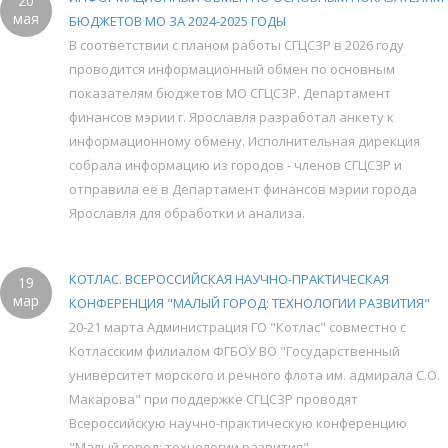
20
мая
БЮДЖЕТОВ МО ЗА 2024-2025 ГОДЫ
В соответствии с планом работы СГЦСЗР в 2026 году
проводится информационный обмен по основным
показателям бюджетов МО СГЦСЗР. Департамент
финансов мэрии г. Ярославля разработал анкету к
информационному обмену. Исполнительная дирекция
собрала информацию из городов - членов СГЦСЗР и
отправила её в Департамент финансов мэрии города
Ярославля для обработки и анализа.
КОТЛАС. ВСЕРОССИЙСКАЯ НАУЧНО-ПРАКТИЧЕСКАЯ
19
мар
КОНФЕРЕНЦИЯ "МАЛЫЙ ГОРОД: ТЕХНОЛОГИИ РАЗВИТИЯ"
20-21 марта Администрация ГО "Котлас" совместно с
Котласским филиалом ФГБОУ ВО "Государственный
университет морского и речного флота им. адмирала С.О.
Макарова" при поддержке СГЦСЗР проводят
Всероссийскую научно-практическую конференцию
"Малый город: технологии развития".