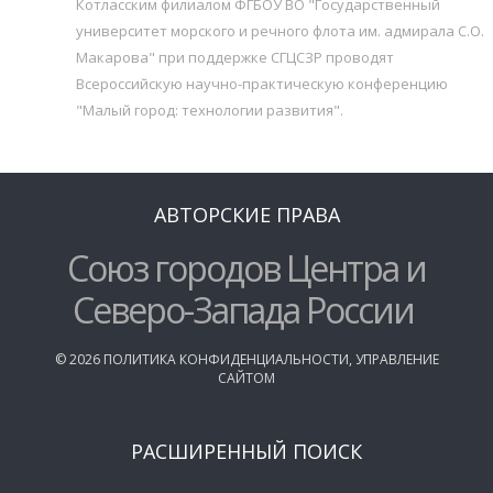
Котласским филиалом ФГБОУ ВО "Государственный
университет морского и речного флота им. адмирала С.О.
Макарова" при поддержке СГЦСЗР проводят
Всероссийскую научно-практическую конференцию
"Малый город: технологии развития".
АВТОРСКИЕ ПРАВА
Союз городов Центра и
Северо-Запада России
©
2026
ПОЛИТИКА КОНФИДЕНЦИАЛЬНОСТИ
,
УПРАВЛЕНИЕ
САЙТОМ
РАСШИРЕННЫЙ ПОИСК